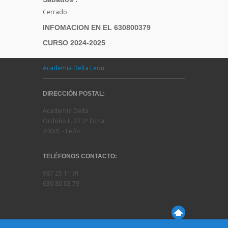
Cerrado
INFOMACION EN EL 630800379
CURSO 2024-2025
Academia Delta Leon
DIRECCIÓN POSTAL:
Academia Delta
Ordoño II, 27 2º Dcha.
24001 - León
TELÉFONOS CONTACTO:
987 25 11 91
630 80 03 79