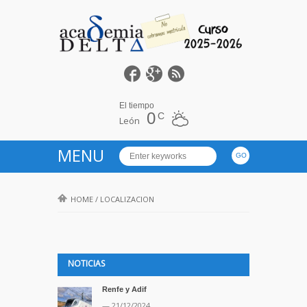
El tiempo
0
C
León
MENU
HOME
/
LOCALIZACION
NOTICIAS
Renfe y Adif
— 21/12/2024